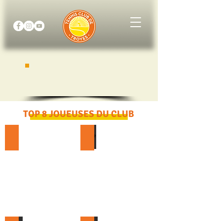
TOP 10 JOUEURS DU
CLUB
TOP 8 JOUEUSES DU CLUB
Mirjam Bjorklund N12
Savine Erler -2/6
Numéro
-2/6
12